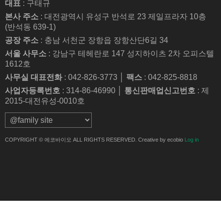
대표
: 구태규
본사 주소
: 대전광역시 유성구 반석로 23 제일프라자 10층
(반석동 639-1)
공장 주소
: 충남 서천군 장항읍 장항산단6길 34
서울 사무소
: 강남구 테헤란로 147 성지하이츠 2차 오피스텔
1612호
사무실 대표전화
: 042-826-3773 │
팩스
: 042-825-8818
사업자등록번호
: 314-86-46990 │
통신판매업신고번호
: 제
2015-대전유성-0010호
COPYRIGHT © 에코바이오 ALL RIGHTS RESERVED. Creative by ecobio
Log in